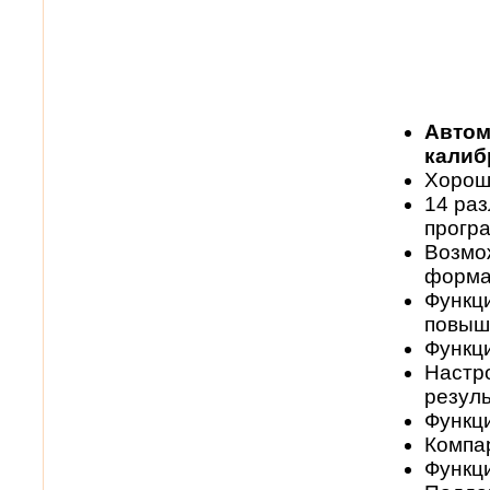
Автом
калиб
Хорош
14 ра
прогр
Возмо
форма
Функци
повыш
Функц
Настро
резул
Функц
Компа
Функц