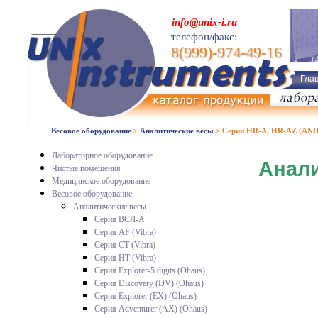
info@unix-i.ru
телефон/факс:
8(999)-974-49-16
Гла
Весовое оборудование
>
Аналитические весы
>
Серии HR-A, HR-AZ (AND
Лабораторное оборудование
Анали
Чистые помещения
Медицинское оборудование
Весовое оборудование
Аналитические весы
Серия ВСЛ-А
Серия AF (Vibra)
Серия CT (Vibra)
Серия HT (Vibra)
Серия Explorer-5 digits (Ohaus)
Серия Discovery (DV) (Ohaus)
Серия Explorer (EX) (Ohaus)
Серия Adventurer (AX) (Ohaus)