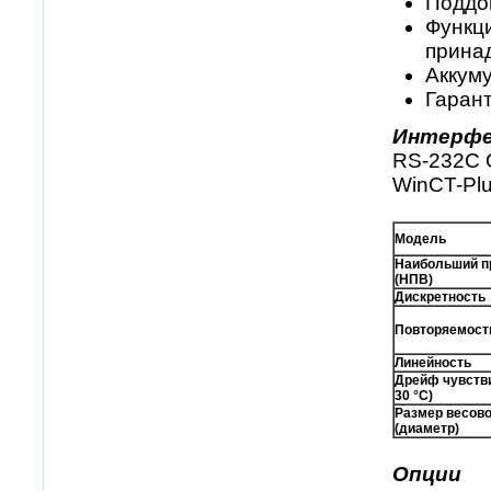
Поддо
Функци
прина
Аккуму
Гарант
Интерф
RS-232C Q
WinCT-Plu
Модель
Наибольший п
(НПВ)
Дискретность
Повторяемост
Линейность
Дрейф чувстви
30 °
C
)
Размер весов
(диаметр)
Опции