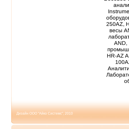
анали
Instrum
оборудо
250AZ, 
весы A
лаборат
AND, 
промышл
HR-AZ A
100A
Аналити
Лаборат
о
Дизайн ООО "Айко Системс", 2010