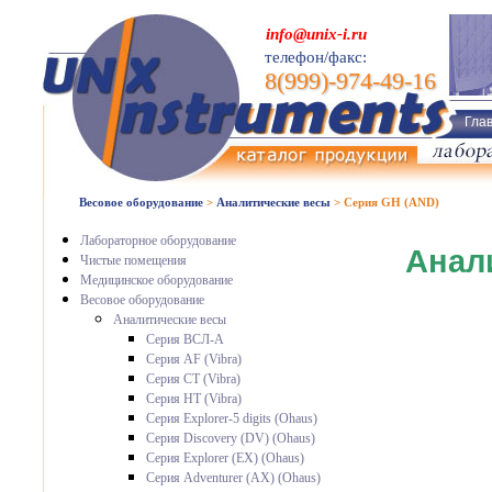
info@unix-i.ru
телефон/факс:
8(999)-974-49-16
Гла
Весовое оборудование
>
Аналитические весы
>
Серия GH (AND)
Лабораторное оборудование
Анал
Чистые помещения
Медицинское оборудование
Весовое оборудование
Аналитические весы
Серия ВСЛ-А
Серия AF (Vibra)
Серия CT (Vibra)
Серия HT (Vibra)
Серия Explorer-5 digits (Ohaus)
Серия Discovery (DV) (Ohaus)
Серия Explorer (EX) (Ohaus)
Серия Adventurer (AX) (Ohaus)