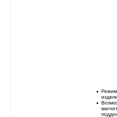
Режим
издел
Возмо
магни
поддо