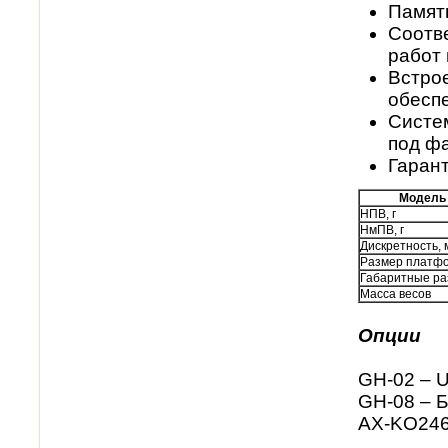
Памят
Соотв
работ 
Встро
обесп
Систе
под ф
Гарант
Модель
НПВ, г
НмПВ, г
Дискретность, 
Размер платф
Габаритные р
Масса весов
Опции
GH-02 – 
GH-08 – Б
AX-KO246