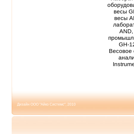
оборудов
весы G
весы A
лабора
AND, 
промышле
GH-12
Весовое 
анали
Instrum
Дизайн ООО "Айко Системс", 2010