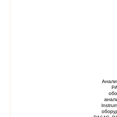
Анали
PA
обо
анал
Instr
обору