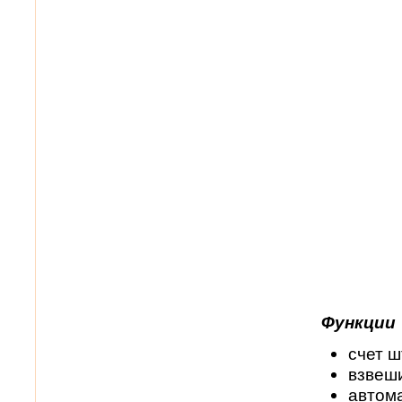
Функции
счет ш
взвеши
автом