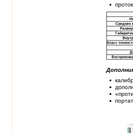
проток
Н
Среднее в
Размер
Габаритн
Внутр
Класс точност
Д
Воспроизвод
Дополни
калиб
допол
«проти
порта