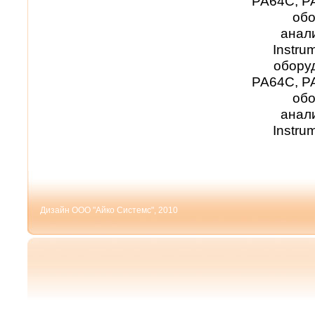
PA64C, PA
обо
анал
Instr
обору
PA64C, PA
обо
анал
Instr
Дизайн ООО "Айко Системс", 2010