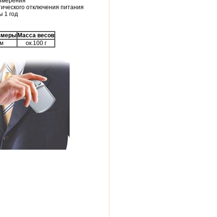
змерения
тического отключения питания
ы 1 год
змеры
Масса весов
м
ок.100 г