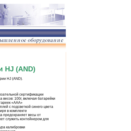
 HJ (AND)
рии HJ (AND).
язательной сертификации
 весов: 100г, включая батарейки
атареек «ААА»
лей с подсветкой синего цвета
иря в комплекте
а предохраняет весы от
жет служить контейнером для
ура калибровки