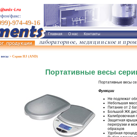
o@unix-i.ru
ефон/факс:
999)-974-49-16
Главная
О нас
Контакты
 весы
>
Серия HJ (AND)
Портативные весы серии
Портативные весы се
Функции
Не подлежат об
Небольшая масса
Питание от 2 б
Большой ЖК дисп
Калибровочная г
Защитная крышк
перегрузки и мо
образцов
Удобная процед