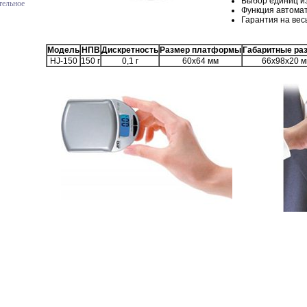
Выбор единиц и
тельное
Функция автома
Гарантия на вес
Модель
НПВ
Дискретность
Размер платформы
Габаритные ра
HJ-150
150 г
0,1 г
60х64 мм
66х98х20 м