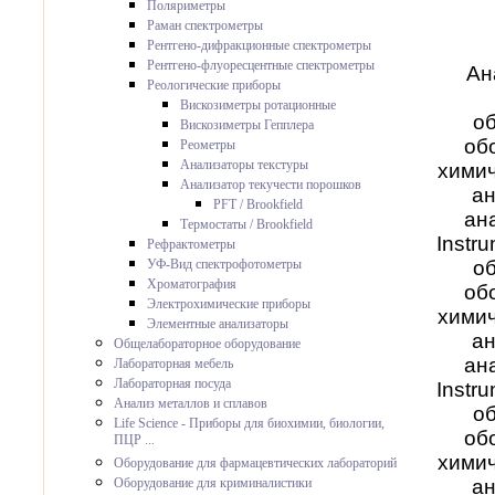
Поляриметры
Раман спектрометры
Рентгено-дифракционные спектрометры
Рентгено-флуоресцентные спектрометры
Ан
Реологические приборы
Вискозиметры ротационные
об
Вискозиметры Гепплера
об
Реометры
Анализаторы текстуры
химич
Анализатор текучести порошков
ан
PFT / Brookfield
ан
Термостаты / Brookfield
Instr
Рефрактометры
об
УФ-Вид спектрофотометры
Хроматография
об
Электрохимические приборы
химич
Элементные анализаторы
ан
Общелабораторное оборудование
ан
Лабораторная мебель
Лабораторная посуда
Instr
Анализ металлов и сплавов
об
Life Science - Приборы для биохимии, биологии,
об
ПЦР ...
химич
Оборудование для фармацевтических лабораторий
ан
Оборудование для криминалистики