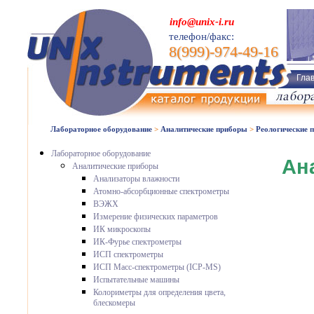
info@unix-i.ru
телефон/факс:
8(999)-974-49-16
Гла
Лабораторное оборудование
>
Аналитические приборы
>
Реологические 
Лабораторное оборудование
Ан
Аналитические приборы
Анализаторы влажности
Атомно-абсорбционные спектрометры
ВЭЖХ
Измерение физических параметров
ИК микроскопы
ИК-Фурье спектрометры
ИСП спектрометры
ИСП Масс-спектрометры (ICP-MS)
Испытательные машины
Колориметры для определения цвета,
блескомеры