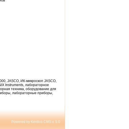
нов
5000, JASCO, ИК-микроскоп JASCO,
IX Instruments, лабораторное
орная техника, оборудование для
риборы, лабораторные приборы,
Powered by Kentico CMS v. 5.0