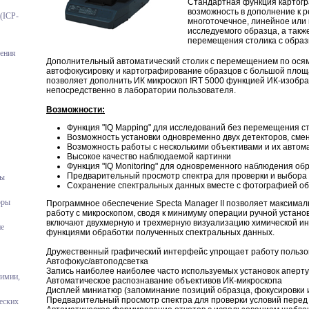
Стандартная функция картогр
возможность в дополнение к ре
(ICP-
многоточечное, линейное или
исследуемого образца, а так
перемещения столика с образ
ения
Дополнительный автоматический столик с перемещением по осям
автофокусировку и картографирование образцов с большой площ
позволяет дополнить ИК микроскоп IRT 5000 функцией ИК-изобра
непосредственно в лаборатории пользователя.
Возможности:
Функция "IQ Mapping" для исследований без перемещения с
Возможность установки одновременно двух детекторов, сме
Возможность работы с несколькими объективами и их автом
Высокое качество наблюдаемой картинки
Функция "IQ Monitoring" для одновременного наблюдения об
Предварительный просмотр спектра для проверки и выбора
ры
Сохранение спектральных данных вместе с фотографией о
оры
Программное обеспечение Specta Manager II позволяет максимал
работу с микроскопом, сводя к минимуму операции ручной устано
включают двухмерную и трехмерную визуализацию химической и
ие
функциями обработки полученных спектральных данных.
Дружественный графический интерфейс упрощает работу пользо
Автофокус/автоподсветка
Запись наиболее наиболее часто используемых установок аперт
химии,
Автоматическое распознавание объективов ИК-микроскопа
Дисплей миниатюр (запоминание позиций образца, фокусировки
Предварительный просмотр спектра для проверки условий пере
еских