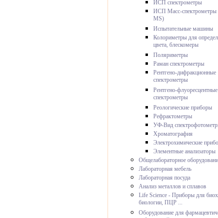
ИСП спектрометры
ИСП Масс-спектрометры 
MS)
Испытательные машины
Колориметры для определ
цвета, блескомеры
Поляриметры
Раман спектрометры
Рентгено-дифракционные
спектрометры
Рентгено-флуоресцентные
спектрометры
Реологические приборы
Рефрактометры
УФ-Вид спектрофотомет
Хроматография
Электрохимические приб
Элементные анализаторы
Общелабораторное оборудован
Лабораторная мебель
Лабораторная посуда
Анализ металлов и сплавов
Life Science - Приборы для био
биологии, ПЦР ...
Оборудование для фармацевтич