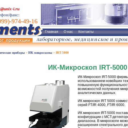
o@unix-i.ru
ефон/факс:
999)-974-49-16
Главная
О нас
Контакты
ические приборы
>
ИК микроскопы
>
IRT-5000
ИК-Микроскоп IRT-5000
ИК-Микроскоп IRT-5000 фирм
использованием новейших тех
повышненую функциональность
возможностей получения микр
аналитических данных.
ИК микроскоп IRT 5000 совме
серий FT/IR 4000, FT/IR 6000.
ИК микроскоп IRT-5000 постав
конфигурации с MCT-детектор
диапазона. В микроскопе можн
расширения спектрального ди