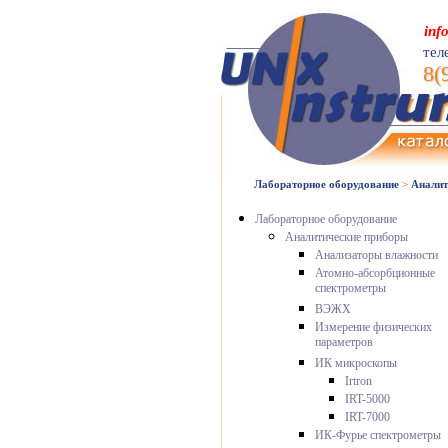
inf
тел
8(
Лабораторное оборудование
>
Аналит
Лабораторное оборудование
Аналитические приборы
Анализаторы влажности
Атомно-абсорбционные
спектрометры
ВЭЖХ
Измерение физических
параметров
ИК микроскопы
Irtron
IRT-5000
IRT-7000
ИК-Фурье спектрометры