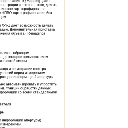
афирования "IQ Mapping" дает
гистрации спектра в точке, делать
 плоское картографирование
же НПВО картографирование без
цом.
 X-Y-Z дает возможность делать
адью. Дополнительная приставка
жения объекта (IR-imaging)
толика с образцом
на детекторов пользователем
атической смены
разца и регистрации спектра
 условий перед измерением
бразца и информацией апертуры
ьно автоматизировать и упростить
вки. Функции обработки данных
нформации со всеми стандартными
вателя
уры
 и информации апертуры)
д измерением