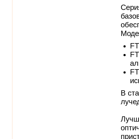
Сери
базо
обесп
Моде
FT
FT
ал
FT
ис
В ст
луче
Лучш
опти
прис