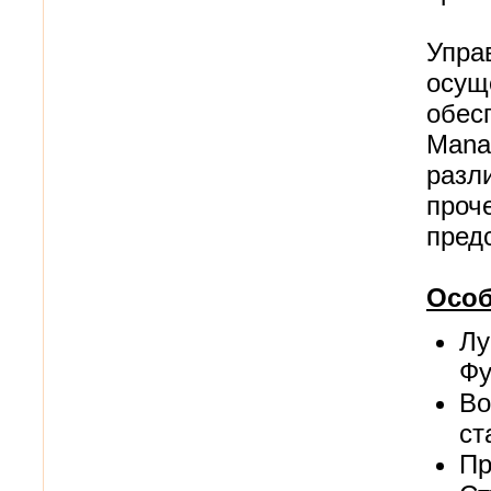
Упра
осущ
обес
Mana
разл
проч
пред
Особ
Лу
Фу
Во
ст
Пр