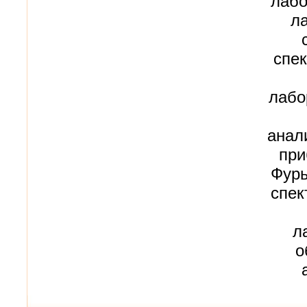
лабо
л
спек
лабо
анал
при
Фурь
спек
л
о