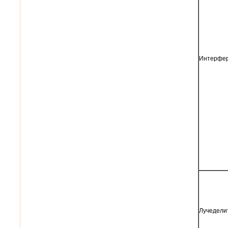
Интерфе
Лучедели