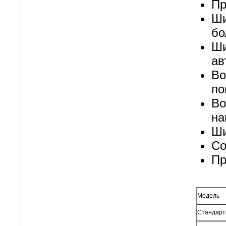
Пр
Ши
бо
Ши
ав
Во
по
Во
на
Ши
Со
Пр
Модель
Стандарт