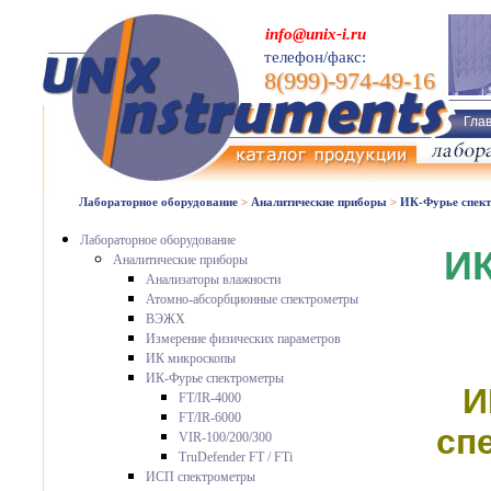
info@unix-i.ru
телефон/факс:
8(999)-974-49-16
Гла
Лабораторное оборудование
>
Аналитические приборы
>
ИК-Фурье спек
Лабораторное оборудование
ИК
Аналитические приборы
Анализаторы влажности
Атомно-абсорбционные спектрометры
ВЭЖХ
Измерение физических параметров
ИК микроскопы
ИК-Фурье спектрометры
И
FT/IR-4000
FT/IR-6000
сп
VIR-100/200/300
TruDefender FT / FTi
ИСП спектрометры