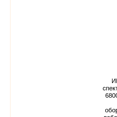
И
спек
680
обо