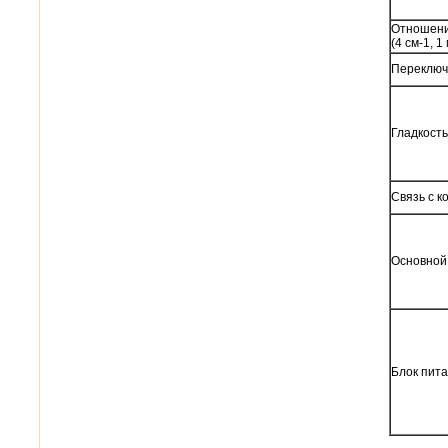
Отношени
(4 см-1, 1
Переключ
Гладкост
Связь с 
Основной
Блок пит