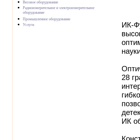
Весовое оборудование
Радиоизмерительное и электроизмерительное
оборудование
Промышленное оборудование
ИК-Ф
Услуги
высо
опти
наук
Опти
28 г
инте
гибк
позв
дете
ИК о
Конс