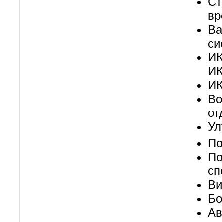
Ст
вр
Ва
си
ИК
ИК
ИК
Во
от
Ул
По
По
сп
Ви
Бо
Ав