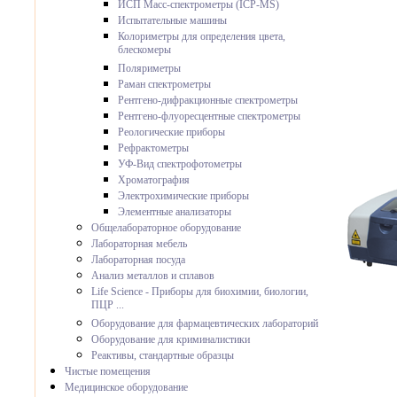
ИСП Масс-спектрометры (ICP-MS)
Испытательные машины
Колориметры для определения цвета,
блескомеры
Поляриметры
Раман спектрометры
Рентгено-дифракционные спектрометры
Рентгено-флуоресцентные спектрометры
Реологические приборы
Рефрактометры
УФ-Вид спектрофотометры
Хроматография
Электрохимические приборы
Элементные анализаторы
Общелабораторное оборудование
Лабораторная мебель
Лабораторная посуда
Анализ металлов и сплавов
Life Science - Приборы для биохимии, биологии,
ПЦР ...
Оборудование для фармацевтических лабораторий
Оборудование для криминалистики
Реактивы, стандартные образцы
Чистые помещения
Медицинское оборудование