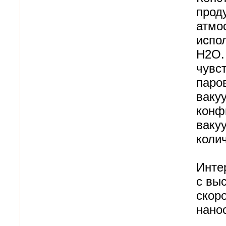
прод
атмо
испо
H2O.
чувс
паро
ваку
конф
ваку
коли
Инте
с вы
скор
нано