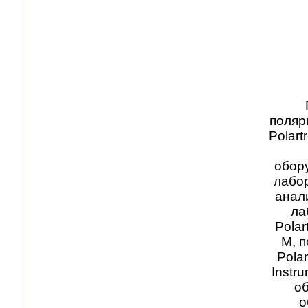
поляр
Polart
обор
лабор
анал
ла
Polar
M, п
Polar
Instr
об
о