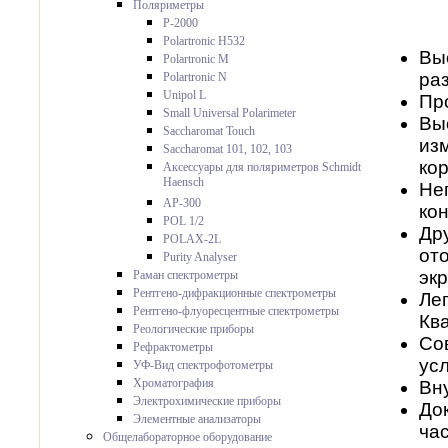
Поляриметры
P-2000
Polartronic H532
Вы
Polartronic M
ра
Polartronic N
Unipol L
Пр
Small Universal Polarimeter
Вы
Saccharomat Touch
из
Saccharomat 101, 102, 103
ко
Аксессуары для поляриметров Schmidt
Haensch
Не
AP-300
ко
POL 1/2
Др
POLAX-2L
от
Purity Analyser
эк
Раман спектрометры
Рентгено-дифракционные спектрометры
Ле
Рентгено-флуоресцентные спектрометры
Кв
Реологические приборы
Со
Рефрактометры
ус
УФ-Вид спектрофотометры
Хроматография
Вн
Электрохимические приборы
До
Элементные анализаторы
ча
Общелабораторное оборудование