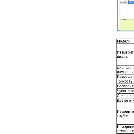
Модели
Иззмерит
шкалы
Диапазон
измерени
Разреше
Точность
Воспроиз
Чувствит
Длина во
Время от
Измерит
трубки
Измерен
температ