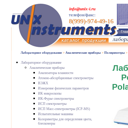
info@unix-i.ru
телефон/факс:
8(999)-974-49-16
Гла
Лабораторное оборудование
>
Аналитические приборы
>
Поляриметры
Лабораторное оборудование
Лаб
Аналитические приборы
Анализаторы влажности
P
Атомно-абсорбционные спектрометры
ВЭЖХ
Pola
Измерение физических параметров
ИК микроскопы
ИК-Фурье спектрометры
ИСП спектрометры
ИСП Масс-спектрометры (ICP-MS)
Испытательные машины
Колориметры для определения цвета,
блескомеры