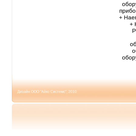
обор
прибо
+ Hae
+ 
P
об
о
обор
Дизайн ООО "Айко Системс", 2010