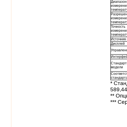
Диапазон
измерени
температ
Разреше
измерени
температ
Точность
измерени
температ
Источник 
Дисплей
Управлен
Интерфе
Стандар
модели
Соответс
стандарт
*
Стан
589,4
**
Опц
***
Се