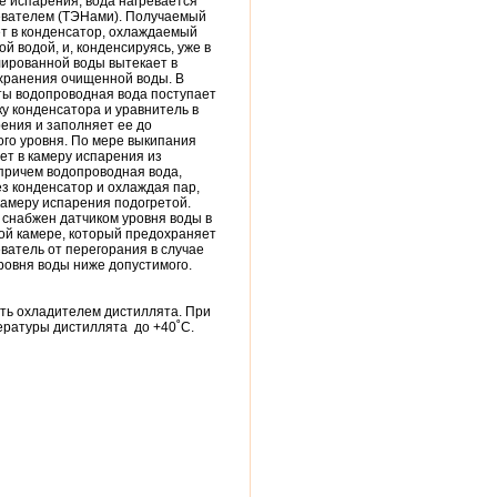
е испарения, вода нагревается
евателем (ТЭНами). Получаемый
ет в конденсатор, охлаждаемый
й водой, и, конденсируясь, уже в
лированной воды вытекает в
 хранения очищенной воды. В
ты водопроводная вода поступает
у конденсатора и уравнитель в
ения и заполняет ее до
го уровня. По мере выкипания
ет в камеру испарения из
причем водопроводная вода,
з конденсатор и охлаждая пар,
камеру испарения подогретой.
 снабжен датчиком уровня воды в
ой камере, который предохраняет
ватель от перегорания в случае
ровня воды ниже допустимого.
ть охладителем дистиллята. При
ературы дистиллята до +40˚С.