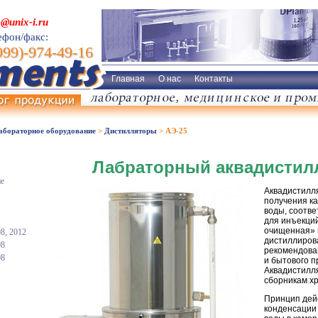
o@unix-i.ru
ефон/факс:
999)-974-49-16
Главная
О нас
Контакты
бораторное оборудование
>
Дистилляторы
>
АЭ-25
Лабраторный аквадистил
ие
Аквадистилл
получения к
воды, соотв
для инъекци
очищенная» 
8, 2012
дистиллиров
08
рекомендован
08
и бытового 
Аквадистилл
сборникам х
Принцип дей
конденсации