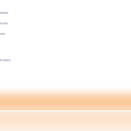
химии,
еских
ики
тельное