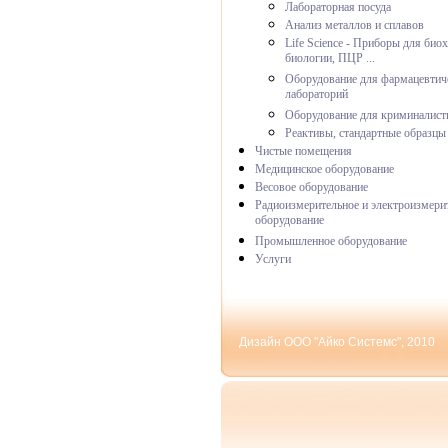
Лабораторная посуда
Анализ металлов и сплавов
Life Science - Приборы для био
биологии, ПЦР ...
Оборудование для фармацевтич
лабораторий
Оборудование для криминалист
Реактивы, стандартные образцы
Чистые помещения
Медицинское оборудование
Весовое оборудование
Радиоизмерительное и электроизмери
оборудование
Промышленное оборудование
Услуги
Дизайн ООО "Айко Системс", 2010