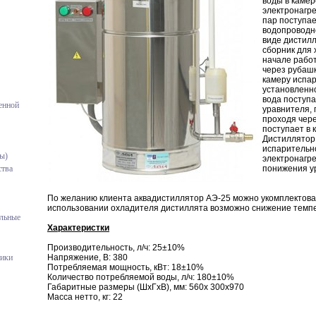
воды в камер
электронагр
пар поступа
водопроводно
виде дистил
сборник для
начале рабо
через рубашк
камеру испар
установленно
вода поступа
енной
уравнителя, 
проходя чере
поступает в 
Дистиллятор
испарительн
ы)
электронагре
понижения у
тва
По желанию клиента аквадистиллятор АЭ-25 можно укомплектова
использовании охладителя дистиллята возможно снижение темп
ельные
Характеристки
Производительность, л/ч: 25±10%
Напряжение, В: 380
ники
Потребляемая мощность, кВт: 18±10%
Количество потребляемой воды, л/ч: 180±10%
Габаритные размеры (ШхГхВ), мм: 560х 300х970
Масса нетто, кг: 22