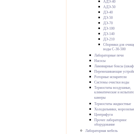
АДЭ-40
АДЭ-50
ДЭ-40
ДЭ-50
ДЭ-70
ДЭ-100
ДЭ-140
ДЭ-210
Сборники для очищ
воды С-30-500
Лабораторные печи
Насосы
Ламинарные боксы (шкаф
Перемешивающие устройс
Роторные испарители
Системы очистки воды
Термостаты воздушные,
климатические и испытат
камеры
Термостаты жидкостные
Холодильники, морозиль
Центрифуги
Прочее лабораторное
оборудование
Лабораторная мебель