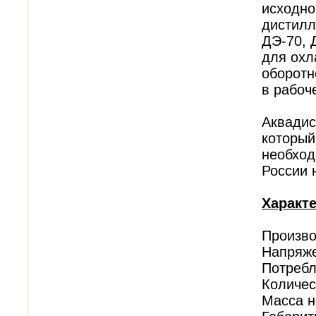
исходно
дистилл
ДЭ-70, 
для охл
оборотн
в рабоч
Аквадис
который
необход
России 
Характ
Произво
Напряже
Потребл
Количес
Масса не