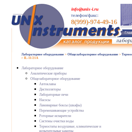
info@unix-i.ru
телефон/факс:
8(999)-974-49-16
Гла
Лабораторное оборудование
>
Общелабораторное оборудование
>
Термос
>
IL-11/21A
Лабораторное оборудование
Аналитические приборы
Общелабораторное оборудование
Автоклавы
Дистилляторы
Лабораторные печи
Насосы
Ламинарные боксы (шкафы)
Перемешивающие устройства
Роторные испарители
Системы очистки воды
Термостаты воздушные, климатические и
испытательные камеры