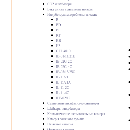
CO2 инкубаторы
Вакуумные сушильные шкафы
Инкубаторы микробиологические
B
BD
BF
KT
KB
HS
GFL 4010
IB-01/11/21E
IB-02G-2C
IB-02G-4C
IB-05/15/25G
IL-11/21
IL-11/21A
IL-11-2C
IL-11-4C
ILP-02/12
Сушильные шкафы, стерилизаторы
Шейкеры-инкубаторы
Климатические, испытательные камеры
Камеры соляного тумана
Пылевые камеры
Озоновые камеры