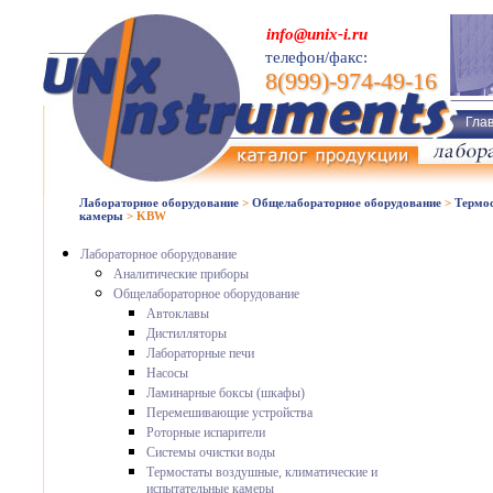
info@unix-i.ru
телефон/факс:
8(999)-974-49-16
Гла
Лабораторное оборудование
>
Общелабораторное оборудование
>
Термос
камеры
>
KBW
Лабораторное оборудование
Аналитические приборы
Общелабораторное оборудование
Автоклавы
Дистилляторы
Лабораторные печи
Насосы
Ламинарные боксы (шкафы)
Перемешивающие устройства
Роторные испарители
Системы очистки воды
Термостаты воздушные, климатические и
испытательные камеры