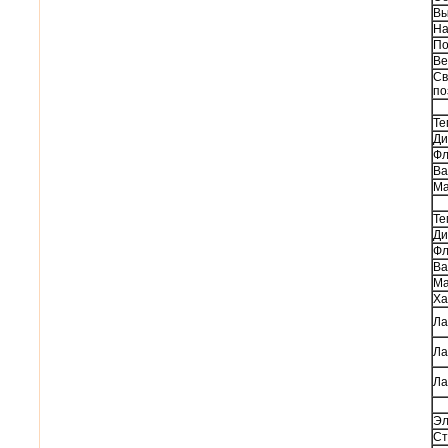
Вы
На
По
Ве
Св
по
Те
Ди
Фл
Ва
Ма
Те
Ди
Фл
Ва
Ма
Ха
Ла
Ла
Ла
Эл
Ст