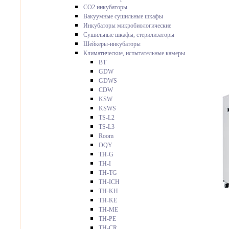
CO2 инкубаторы
Вакуумные сушильные шкафы
Инкубаторы микробиологические
Сушильные шкафы, стерилизаторы
Шейкеры-инкубаторы
Климатические, испытательные камеры
BT
GDW
GDWS
CDW
KSW
KSWS
TS-L2
TS-L3
Room
DQY
TH-G
TH-I
TH-TG
TH-ICH
TH-KH
TH-KE
TH-ME
TH-PE
TH-CR