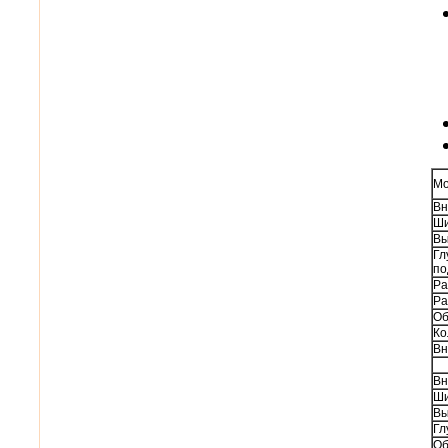
Мо
Вн
Ши
Вы
Гл
по
Ра
Ра
Об
Ко
Вн
Вн
Ши
Вы
Гл
Об