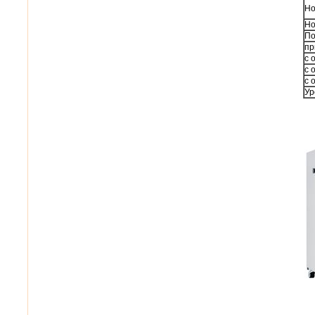
Но
Но
По
пр
с 
с 
с 
Ур