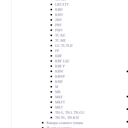
LBV/LTV
KBD
KMV
JMV
PBV
PMV
TC-KE
TC-ME
GC-TL/TLH
FP
KBF
KBF LQC
KBF P
KBW
KBWF
KMF
M
MK
MKF
MKFT
MKT
TH-G, TH-I, TH-GU
TH-TG, TH-ICH
Камеры соляного тумана