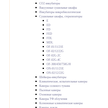
CO2 инкубаторы
Вакуумные сушильные шкафы
Инкубаторы микробиологические
Сушильные шкафы, стерилизаторы
E
ED
FD
FED
FDL
MDL
OF-01/11/21E
OF-02/12/22G
OF-02G-2C
OF-02G-4C
OF-300/450/750G/H
ON-01/11/21E
ON-02/12/22G
Шейкеры-инкубаторы
Климатические, испытательные камеры
Камеры соляного тумана
Пылевые камеры
Озоновые камеры
Камеры УФ облучения
Ксеноновые климатические камеры
Камеры дождя