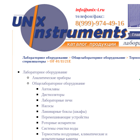
info@unix-i.ru
телефон/факс:
8(999)-974-49-16
Гла
Лабораторное оборудование
>
Общелабораторное оборудование
>
Термос
стерилизаторы
>
OF-01/11/21E
Лабораторное оборудование
Аналитические приборы
Общелабораторное оборудование
Автоклавы
Дистилляторы
Лабораторные печи
Насосы
Ламинарные боксы (шкафы)
Перемешивающие устройства
Роторные испарители
Системы очистки воды
Термостаты воздушные, климатические и
испытательные камеры