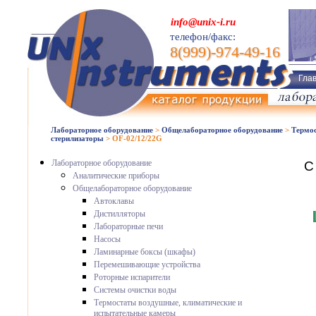
info@unix-i.ru
телефон/факс:
8(999)-974-49-16
Гла
Лабораторное оборудование
>
Общелабораторное оборудование
>
Термос
стерилизаторы
>
OF-02/12/22G
Лабораторное оборудование
С
Аналитические приборы
Общелабораторное оборудование
Автоклавы
Дистилляторы
Лабораторные печи
Насосы
Ламинарные боксы (шкафы)
Перемешивающие устройства
Роторные испарители
Системы очистки воды
Термостаты воздушные, климатические и
испытательные камеры