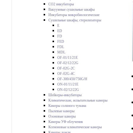
CO2 инкубаторы
Вакуумные сушильные шкафы
Инкубаторы микробиологические
Сушильные шкафы, стерилизаторы
E
ED
FD
FED
FDL
MDL
OF-01/11/21E
OF-02/12/22G
OF-02G-2C
OF-02G-4C
OF-300/450/750G/H
ON-01/11/21E
ON-02/12/22G
Шейкеры-инкубаторы
Климатические, испытательные камеры
Камеры соляного тумана
Пылевые камеры
Озоновые камеры
Камеры УФ облучения
Ксеноновые климатические камеры
Камеры дождя