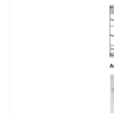
М
Об
Те
Ра
Эл
Ка
А