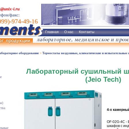
o@unix-i.ru
ефон/факс:
999)-974-49-16
Главная
О нас
Контакты
бораторное оборудование
>
Термостаты воздушные, климатические и испытательные
Лабораторный сушильный ш
ие
(Jeio Tech)
ы)
тва
4-х камерн
OF-02G-4C - 
шкафов с ин
ельные