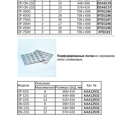
OF/ ON-11E
2
14
446×366
EDA8135
OF/ ON-21E
2
15
576×419
EDA8137
OF-300G
2
17
708 x 608
RTD1196
OF-450G
3
26
708 x 608
RTD1196
OF-750G
3
35
708 x 808
RTD1197
OF-300H
2
17
708 x 608
RTD1196
OF-450H
3
26
708 x 608
RTD1196
OF-750H
3
35
708 x 808
RTD119
Перфорированые полки
из нержавеющ
легко снимаемые.
Описание
Модели
Кат. №
Максимально
Размеры ШхД, мм
OF-02G
8
366×316
AAA12531
OF-12G
12
446×366
AAA12532
OF-22G
14
516×416
AAA12533
ON-02G
8
366×316
AAA12531
ON-12G
12
446×366
AAA12532
ON-22G
12
576×419
AAA12535