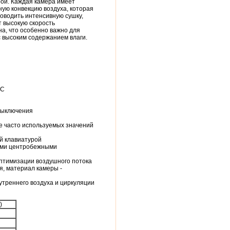
ой. Каждая камера имеет
ую конвекцию воздуха, которая
оводить интенсивную сушку,
 высокую скорость
а, что особенно важно для
 высоким содержанием влаги.
°С
/выключения
е часто используемых значений
й клавиатурой
ыми центробежными
оптимизации воздушного потока
, материал камеры -
утреннего воздуха и циркуляции
)