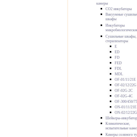
камеры
CO2 инкубаторы
Вакуумные сушиль
шкафы
Инкубаторы
микробиологически
Сушильные шкафы,
стерилизаторы
E
ED
FD
FED
FDL
MDL
OF-01/11/21E
OF-02/12/22G
OF-02G-2C
OF-02G-4C
OF-300/450/7
ON-01/11/21E
ON-02/12/22G
Шейкеры-инкубато
Климатические,
испытательные кам
Камеры соляного т