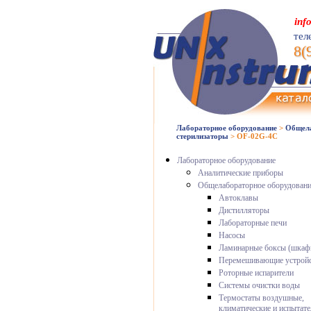
inf
тел
8(
Лабораторное оборудование
>
Общела
стерилизаторы
>
OF-02G-4C
Лабораторное оборудование
Аналитические приборы
Общелабораторное оборудован
Автоклавы
Дистилляторы
Лабораторные печи
Насосы
Ламинарные боксы (шкаф
Перемешивающие устройс
Роторные испарители
Системы очистки воды
Термостаты воздушные,
климатические и испытат