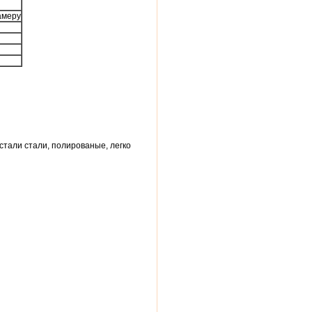
амеру
тали стали, полированые, легко