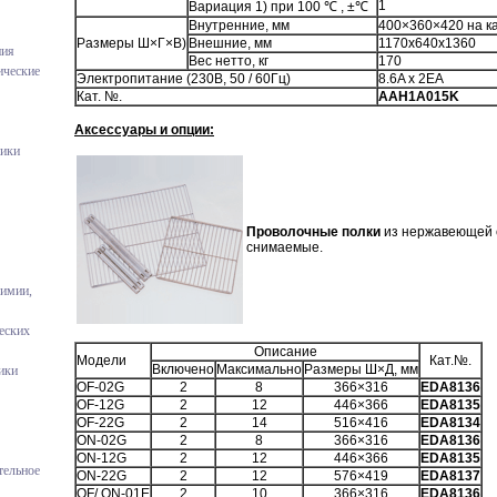
1
Вариация 1) при 100 ℃ , ±℃
Внутренние, мм
400×360×420 на к
Размеры Ш×Г×В)
Внешние, мм
1170x640x1360
ния
Вес нетто, кг
170
ические
Электропитание (230В, 50 / 60Гц)
8.6A x 2EA
Кат. №.
AAH1A015K
Аксессуары и опции:
ники
Проволочные полки
из нержавеющей с
снимаемые.
химии,
еских
Описание
Модели
Кат.№.
Включено
Максимально
Размеры Ш×Д, мм
ики
OF-02G
2
8
366×316
EDA8136
OF-12G
2
12
446×366
EDA8135
OF-22G
2
14
516×416
EDA8134
ON-02G
2
8
366×316
EDA8136
ON-12G
2
12
446×366
EDA8135
тельное
ON-22G
2
12
576×419
EDA8137
OF/ ON-01E
2
10
366×316
EDA8136