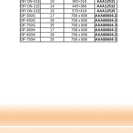
OF/ ON-01E
10
365×316
AAA12531
OF/ ON-11E
14
445×366
AAA12532
OF/ ON-21E
15
575×419
AAA12535
OF-300G
17
708 x 608
AAA80604-2
OF-450G
26
708 x 608
AAA80604-2
OF-750G
35
708 x 808
AAA80604-3
OF-300H
17
708 x 608
AAA80604-2
OF-450H
26
708 x 608
AAA80604-2
OF-750H
35
708 x 808
AAA80604-3