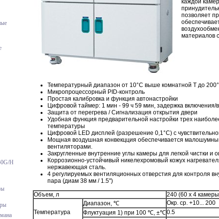
каждой камер
принудительн
позволяет пр
обеспечивает
ные
воздухообмен
материалов с
е
Температурный диапазон от 10°С выше комнатной Т до 200
Микропроцессорный PID-контроль
Простая калибровка и функция автонастройки
Цифровой таймер: 1 мин - 99 ч 59 мин, задержка включения
Защита от перегрева / Сигнализация открытия двери
Удобная функция предварительной настройки трех наиболе
температуры
Цифровой LED дисплей (разрешение 0,1°С) с чувствительно
Мощная воздушная конвекцция обеспечивается малошумн
вентиляторами.
Закругленные внутренние углы камеры для легкой чистки и 
Коррозионно-устойчивый никелехромовый кожух нагревателя
50G/H
нержавеющая сталь.
4 регулируемых вентиляционных отверстия для контроля вн
пара (диам 38 мм / 1.5")
ры
Объем, л
240 (60 x 4 камеры
Окр. ср. +10... 200
Диапазон, ℃
еры
Температура
0.5
Флуктуация 1) при 100 ℃, ±℃
умана