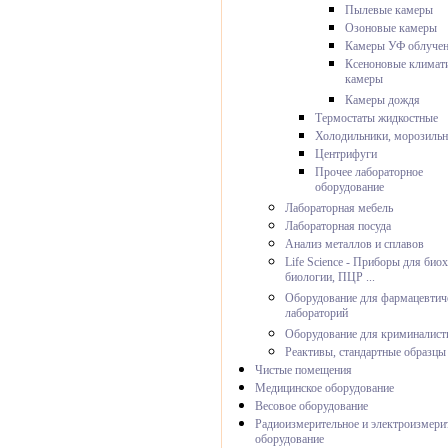
Пылевые камеры
Озоновые камеры
Камеры УФ облуче
Ксеноновые климат
камеры
Камеры дождя
Термостаты жидкостные
Холодильники, морозиль
Центрифуги
Прочее лабораторное
оборудование
Лабораторная мебель
Лабораторная посуда
Анализ металлов и сплавов
Life Science - Приборы для био
биологии, ПЦР ...
Оборудование для фармацевтич
лабораторий
Оборудование для криминалист
Реактивы, стандартные образцы
Чистые помещения
Медицинское оборудование
Весовое оборудование
Радиоизмерительное и электроизмери
оборудование