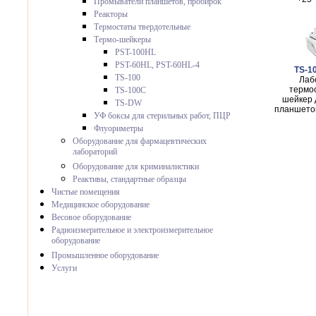
Промыватели планшетов, пробирок
Реакторы
Термостаты твердотельные
Термо-шейкеры
PST-100HL
PST-60HL, PST-60HL-4
TS-10
TS-100
Лаб
термо
TS-100C
шейкер 
TS-DW
планшетов
УФ боксы для стерильных работ, ПЦР
Флуориметры
Оборудование для фармацевтических
лабораторий
Оборудование для криминалистики
Реактивы, стандартные образцы
Чистые помещения
Медицинское оборудование
Весовое оборудование
Радиоизмерительное и электроизмерительное
оборудование
Промышленное оборудование
Услуги