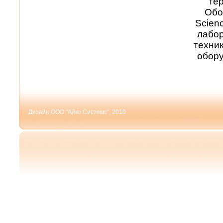
те
Обо
Scien
лабор
техни
обору
Дизайн ООО "Айко Системс", 2010