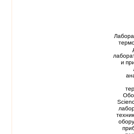
Лабора
термо
лабора
и пр
ан
те
Обо
Scien
лабор
техни
обору
при