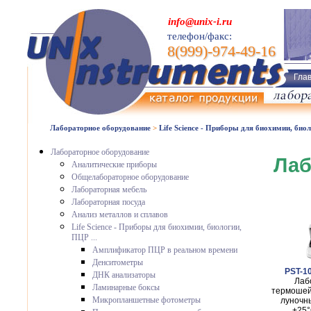
info@unix-i.ru
телефон/факс:
8(999)-974-49-16
Гла
Лабораторное оборудование
>
Life Science - Приборы для биохимии, биол
Лабораторное оборудование
Лаб
Аналитические приборы
Общелабораторное оборудование
Лабораторная мебель
Лабораторная посуда
Анализ металлов и сплавов
Life Science - Приборы для биохимии, биологии,
ПЦР ...
Амплификатор ПЦР в реальном времени
Денситометры
PST-10
ДНК анализаторы
Лаб
Ламинарные боксы
термошейк
Микропланшетные фотометры
луночн
+25°