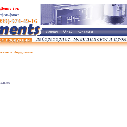
o@unix-i.ru
ефон/факс:
999)-974-49-16
Главная
О нас
Контакты
егазовое оборудование
тельное