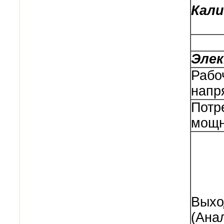
Кали
Эле
Рабо
напр
Потр
мощн
Вых
(Ана