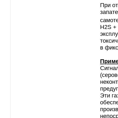
При от
запат
самоте
H2S + 
экспл
токсич
в фикс
Приме
Сигна
(серов
некон
преду
Эти га
обеспе
произв
непоср