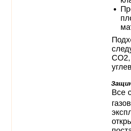
кл
Пр
пл
ма
Подх
след
CO2,
угле
Защин
Все 
газов
эксп
откр
пост