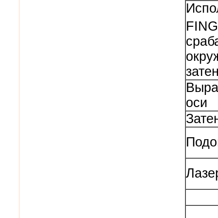
Испо
FIN
сраб
окру
зате
Выра
оси
Зате
Подо
Лазе