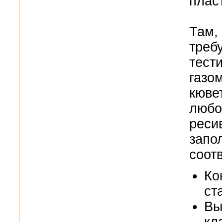
плас
Там,
треб
тест
газо
кюве
любо
реси
запо
соот
Ко
ст
Вы