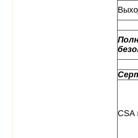
Выхо
Пол
без
Сер
CSA 