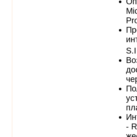
Оп
Mi
Pr
П
р
ин
S.I
Во
до
че
По
ус
пл
Ин
-
R
же