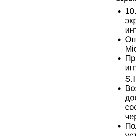
10
эк
ин
Оп
Mi
Пр
ин
S.I
Во
до
со
че
По
ус