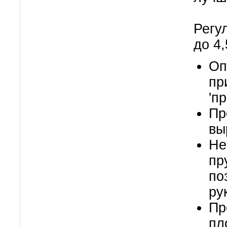
Регу
до
4,
Оп
пр
'
пр
Пр
вы
Не
пр
по
ру
Пр
пл