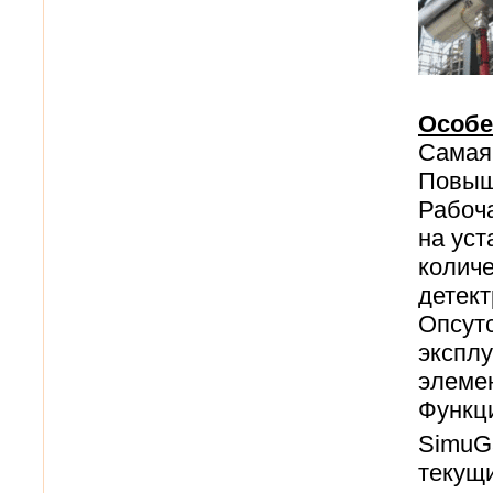
Особе
Самая 
Повыш
Рабоча
на уст
количе
детект
Опсутс
экспл
элемен
Функц
SimuG
текущи