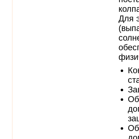
колп
Для
(вып
солн
обес
физи
Ко
ст
За
Об
до
за
Об
до