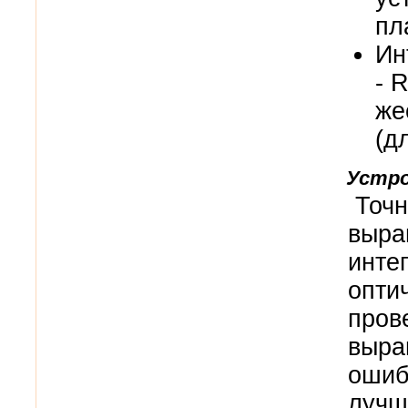
пл
Ин
-
R
же
(
д
Устро
Точн
выра
инте
опти
пров
выра
ошиб
лучш