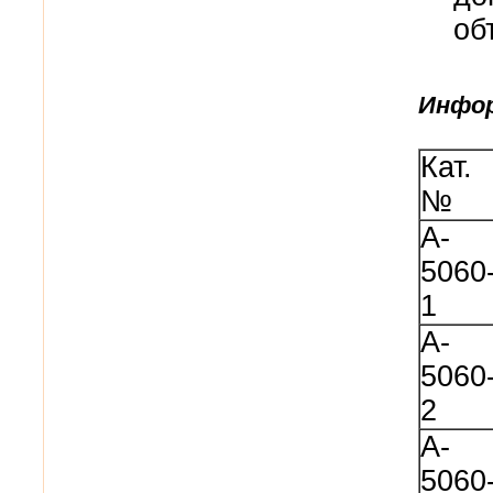
об
Инфор
Кат.
№
A-
5060
1
A-
5060
2
A-
5060