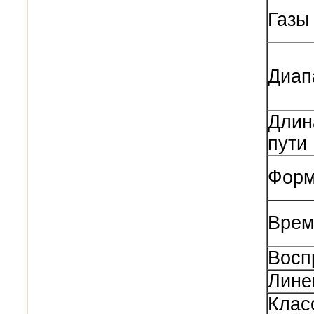
Газы
Диап
Длин
пути
Форм
Врем
Восп
Лине
Клас