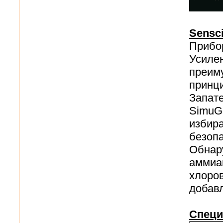
Sensc
Прибо
Усиле
преим
принц
Запат
SimuG
избир
безоп
Обнар
аммиа
хлоро
добав
Спец