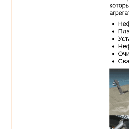
которы
агрега
Неф
Пла
Уст
Неф
Очи
Сва