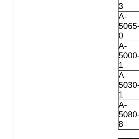
3
A-
5065
0
A-
5000
1
A-
5030
1
A-
5080
8