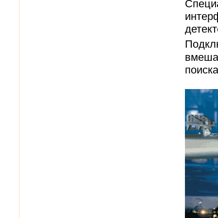
Специа
интерф
детект
Подклю
вмешат
поиска