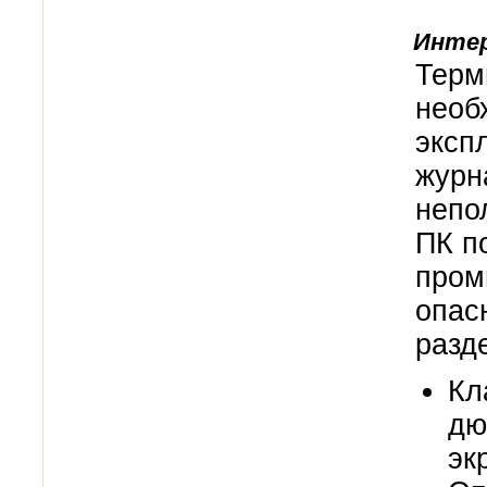
Интер
Терм
н
еоб
эксп
журн
непо
ПК
п
пром
опас
разд
Кл
дю
эк