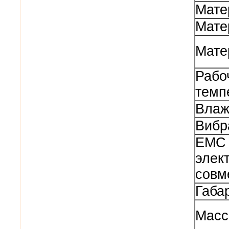
Мате
Мате
Мате
Рабо
темп
Влаж
Вибр
EMC 
элек
совм
Габа
Масс