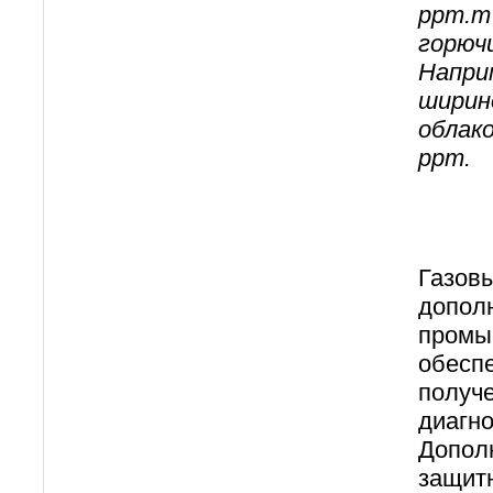
ppm.m
горюч
Напри
ширин
облак
ppm.
Газовы
допол
промы
обесп
получ
диагно
Допол
защит