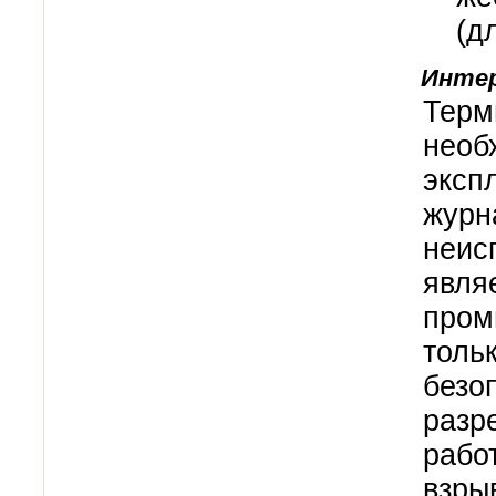
(
д
Интер
Терм
необ
эксп
журн
неис
явля
пром
толь
безо
разр
рабо
взры