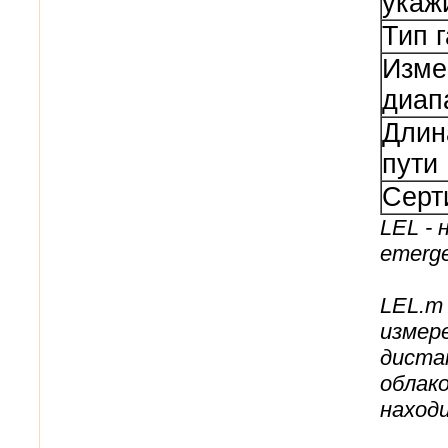
укаж
Тип г
Изме
диап
Длин
пути
Серт
LEL - 
emerge
LEL.m
измер
диста
облак
наход