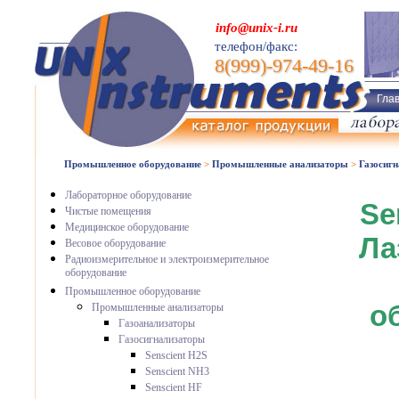
info@unix-i.ru
телефон/факс:
8(999)-974-49-16
Гла
Промышленное оборудование
>
Промышленные анализаторы
>
Газосиг
Лабораторное оборудование
Se
Чистые помещения
Медицинское оборудование
Ла
Весовое оборудование
Радиоизмерительное и электроизмерительное
оборудование
Промышленное оборудование
о
Промышленные анализаторы
Газоанализаторы
Газосигнализаторы
Senscient H2S
Senscient NH3
Senscient HF