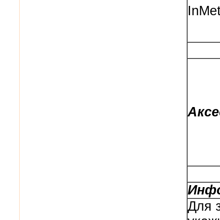
InMet
Аксе
Инфо
Для 