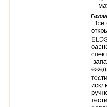
ма
Газов
Все 
откр
ELD
оасн
спек
зап
ежед
тест
искл
ручн
тест