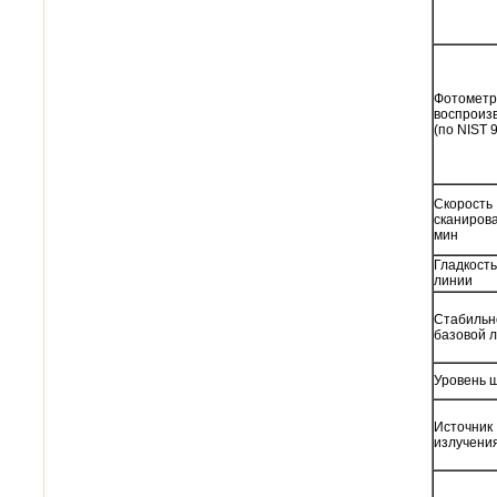
Фотометр
воспроиз
(по NIST 
Скорость
сканирова
мин
Гладкость
линии
Стабильн
базовой 
Уровень 
Источник
излучени