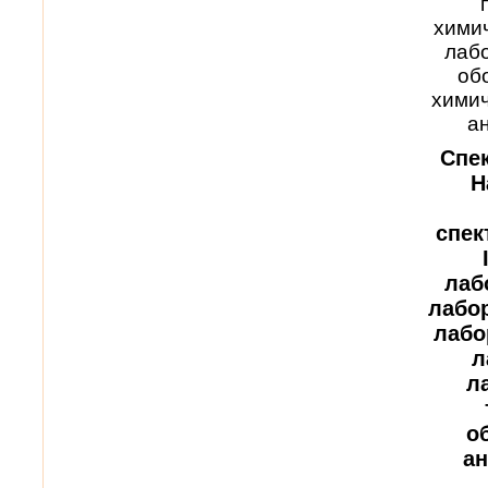
хими
лабо
об
химич
а
Спек
H
спек
лаб
лабор
лабо
л
л
о
ан