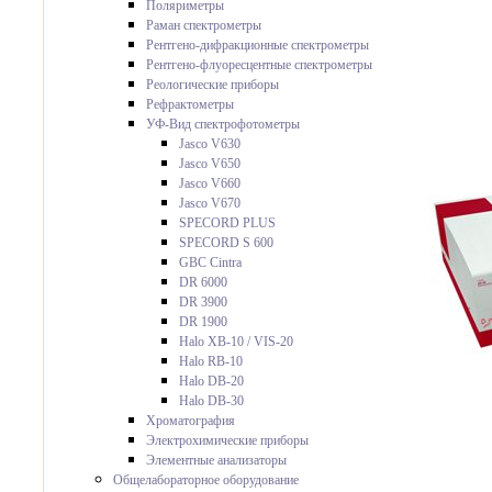
Поляриметры
Раман спектрометры
Рентгено-дифракционные спектрометры
Рентгено-флуоресцентные спектрометры
Реологические приборы
Рефрактометры
УФ-Вид спектрофотометры
Jasco V630
Jasco V650
Jasco V660
Jasco V670
SPECORD PLUS
SPECORD S 600
GBC Cintra
DR 6000
DR 3900
DR 1900
Halo XB-10 / VIS-20
Halo RB-10
Halo DB-20
Halo DB-30
Хроматография
Электрохимические приборы
Элементные анализаторы
Общелабораторное оборудование