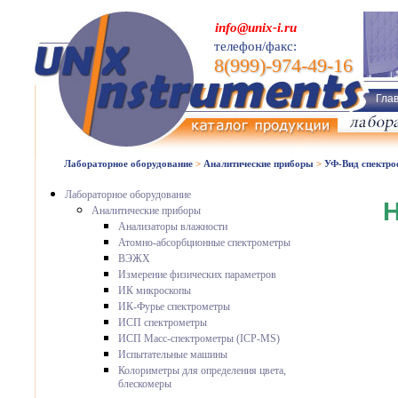
info@unix-i.ru
телефон/факс:
8(999)-974-49-16
Гла
Лабораторное оборудование
>
Аналитические приборы
>
УФ-Вид спектр
Лабораторное оборудование
H
Аналитические приборы
Анализаторы влажности
Атомно-абсорбционные спектрометры
ВЭЖХ
Измерение физических параметров
ИК микроскопы
ИК-Фурье спектрометры
ИСП спектрометры
ИСП Масс-спектрометры (ICP-MS)
Испытательные машины
Колориметры для определения цвета,
блескомеры