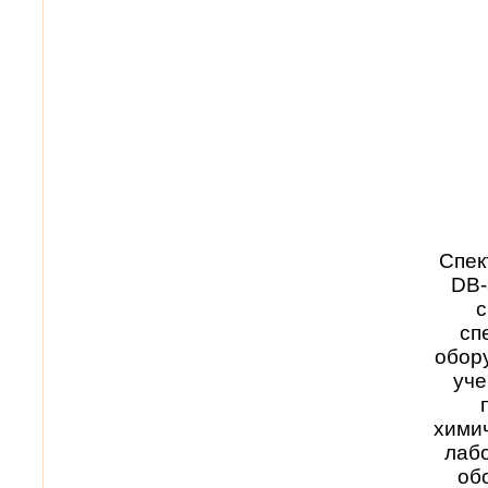
Спек
DB-
с
сп
обор
уче
хими
лабо
об