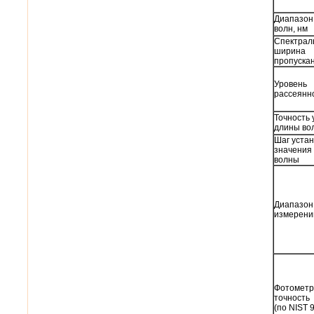
Диапазон
волн, нм
Спектрал
ширина
пропускан
Уровень
рассеянно
Точность 
длины во
Шаг устан
значения
волны
Диапазон
измерени
Фотометр
точность
(по NIST 