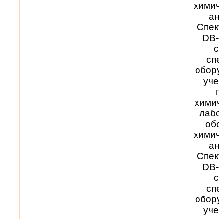
химич
ан
Спек
DB-
с
сп
обор
уче
хими
лабо
об
химич
ан
Спек
DB-
с
сп
обор
уче