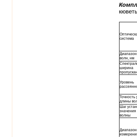
Компл
кюветы
Оптическ
система
Диапазон
волн, нм
Спектрал
ширина
пропускан
Уровень
рассеянно
Точность 
длины во
Шаг устан
значения
волны
Диапазон
измерени