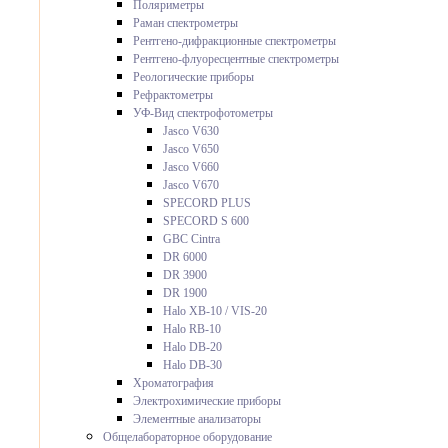
Поляриметры
Раман спектрометры
Рентгено-дифракционные спектрометры
Рентгено-флуоресцентные спектрометры
Реологические приборы
Рефрактометры
УФ-Вид спектрофотометры
Jasco V630
Jasco V650
Jasco V660
Jasco V670
SPECORD PLUS
SPECORD S 600
GBC Cintra
DR 6000
DR 3900
DR 1900
Halo XB-10 / VIS-20
Halo RB-10
Halo DB-20
Halo DB-30
Хроматография
Электрохимические приборы
Элементные анализаторы
Общелабораторное оборудование