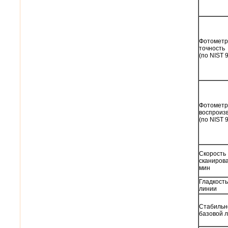
Фотометр
точность
(по NIST 
Фотометр
воспроиз
(по NIST 
Скорость
сканирова
мин
Гладкость
линии
Стабильн
базовой 