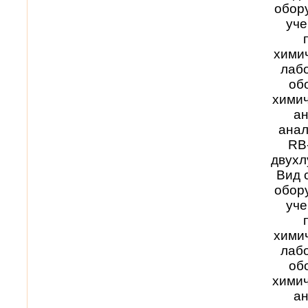
обор
уче
хими
лабо
об
химич
ан
анал
RB
двухл
Вид 
обор
уче
хими
лабо
об
химич
ан