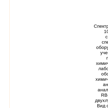
Спект
1
с
сп
обор
уче
хими
лабо
об
химич
ан
анал
RB
двухл
Вид 