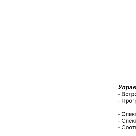
Управ
- Вст
- Прог
- Спе
- Спе
- Соо