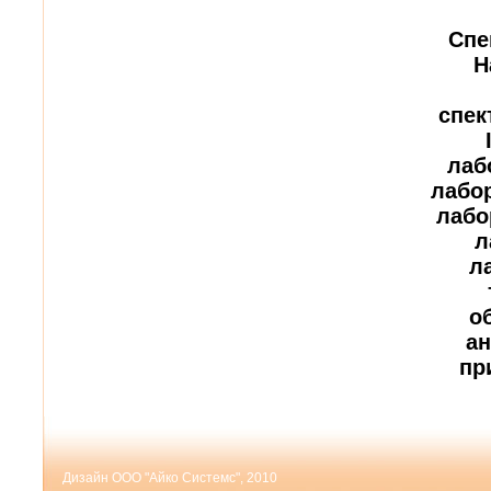
Спе
H
спек
лаб
лабор
лабо
л
л
о
ан
пр
Дизайн ООО "Айко Системс", 2010