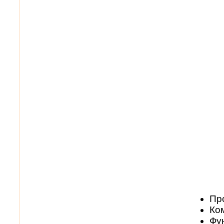
Пр
Ко
Фу