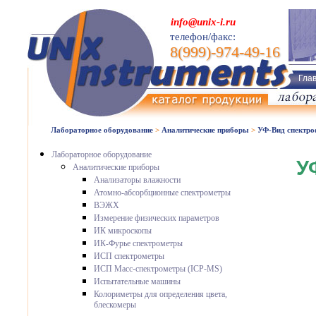
info@unix-i.ru
телефон/факс:
8(999)-974-49-16
Гла
Лабораторное оборудование
>
Аналитические приборы
>
УФ-Вид спектр
Лабораторное оборудование
У
Аналитические приборы
Анализаторы влажности
Атомно-абсорбционные спектрометры
ВЭЖХ
Измерение физических параметров
ИК микроскопы
ИК-Фурье спектрометры
ИСП спектрометры
ИСП Масс-спектрометры (ICP-MS)
Испытательные машины
Колориметры для определения цвета,
блескомеры