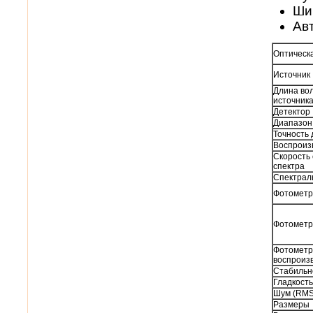
Ши
Ав
Оптическ
Источник
Длина во
источник
Детектор
Диапазон
Точность
Воспроиз
Скорость
спектра
Спектрал
Фотометр
Фотометр
Фотометр
воспроиз
Стабильн
Гладкость
Шум (RMS
Размеры