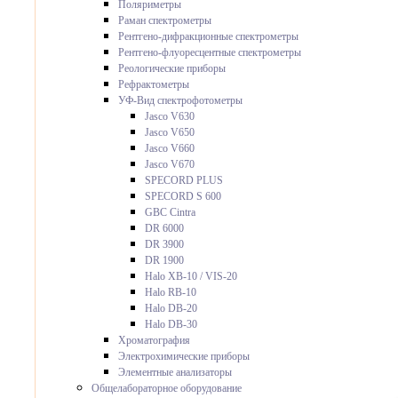
Поляриметры
Раман спектрометры
Рентгено-дифракционные спектрометры
Рентгено-флуоресцентные спектрометры
Реологические приборы
Рефрактометры
УФ-Вид спектрофотометры
Jasco V630
Jasco V650
Jasco V660
Jasco V670
SPECORD PLUS
SPECORD S 600
GBC Cintra
DR 6000
DR 3900
DR 1900
Halo XB-10 / VIS-20
Halo RB-10
Halo DB-20
Halo DB-30
Хроматография
Электрохимические приборы
Элементные анализаторы
Общелабораторное оборудование