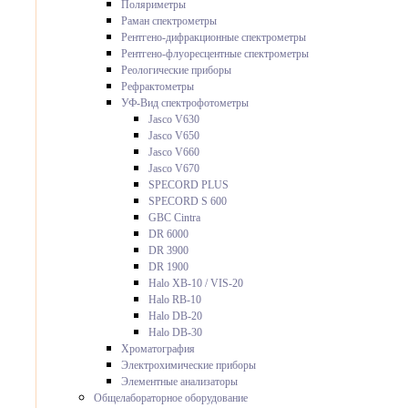
Поляриметры
Раман спектрометры
Рентгено-дифракционные спектрометры
Рентгено-флуоресцентные спектрометры
Реологические приборы
Рефрактометры
УФ-Вид спектрофотометры
Jasco V630
Jasco V650
Jasco V660
Jasco V670
SPECORD PLUS
SPECORD S 600
GBC Cintra
DR 6000
DR 3900
DR 1900
Halo XB-10 / VIS-20
Halo RB-10
Halo DB-20
Halo DB-30
Хроматография
Электрохимические приборы
Элементные анализаторы
Общелабораторное оборудование