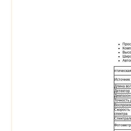
Прос
Комп
Высо
Широ
Авто
птическа
Источник
Длина во
Детектор
Диапазон
Точность
Воспроиз
Скорость
спектра
Спектрал
Фотометр