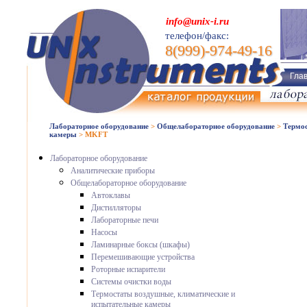
info@unix-i.ru
телефон/факс:
8(999)-974-49-16
Гла
Лабораторное оборудование
>
Общелабораторное оборудование
>
Термос
камеры
>
MKFT
Лабораторное оборудование
Аналитические приборы
Общелабораторное оборудование
Автоклавы
Дистилляторы
Лабораторные печи
Насосы
Ламинарные боксы (шкафы)
Перемешивающие устройства
Роторные испарители
Системы очистки воды
Термостаты воздушные, климатические и
испытательные камеры