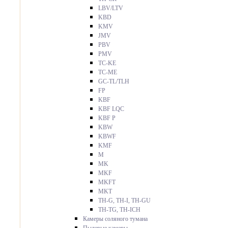
LBV/LTV
KBD
KMV
JMV
PBV
PMV
TC-KE
TC-ME
GC-TL/TLH
FP
KBF
KBF LQC
KBF P
KBW
KBWF
KMF
M
MK
MKF
MKFT
MKT
TH-G, TH-I, TH-GU
TH-TG, TH-ICH
Камеры соляного тумана