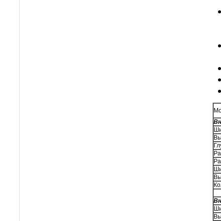
Мо
Вн
Ши
Вы
Гл
Ра
Ра
Ши
Вы
Ко
Вн
Ши
Вы