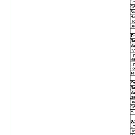
Гл
Об
Вс
На
По
Ве
Те
Ди
Ва
Фл
Ср
ми
Ср
(K
Те
Кл
Ди
Ва
Ди
Ва
Об
Ма
Эл
Ст
Но