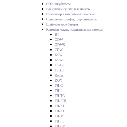
CO2 инкубаторы
Вакуумные сушильные шкафы
Инкубаторы микробиологические
Сушильные шкафы, стерилизаторы
Шейкеры-инкубаторы
Климатические, испытательные камеры
BT
GDW
GDWS
CDW
KSW
KSWS
TS-L2
TS-L3
Room
DQY
TH-G
TH-I
TH-TG
TH-ICH
TH-KH
TH-KE
TH-ME
TH-PE
TH-CR